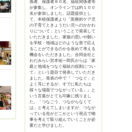
係者、保護者８０名、福祉関係者等
が参集し、オンラインでは約１００
名が参加しました。話題提供とし
て、本校保護者より「医療的ケア児
の子育てときょうだい児へのかかわ
りについて」ということで発表して
いただきました。家族の思いや願い
を学校・地域はどのような形で応え
ることができるのかを改めて考える
機会をいただきました。合同会社と
わだみらい宮本祐一郎氏からは「家
庭と地域をつなぐ福祉の役割につい
て」という題目で発表していただき
ました。発表の中で『「つなぐ」と
よく耳にするが、すでに私たちは
様々な場面でつながっている」』と
いう言葉がとても印象に残りまし
た。「つなごう、つながらなくて
は」と考えてしまいますが、つなが
っている先がどこかという視点で物
事を考えて取り組んでいくことが必
要だと学びました。