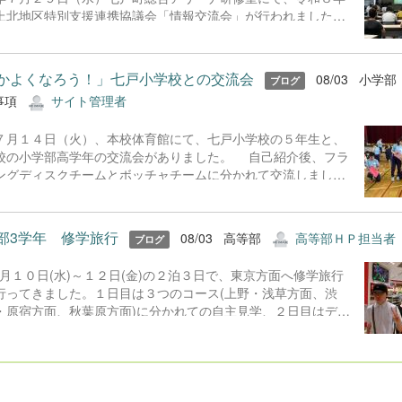
上北地区特別支援連携協議会「情報交流会」が行われました。
場には、本校教員を含む教育関係者、保護者８０名、福祉関
者等が参集し、オンラインでは約１００名が参加しました。話
提供として、本校保護者より「医療的ケア児の子育てときょう
かよくなろう！」七戸小学校との交流会
08/03
小学部
ブログ
い児へのかかわりについて」ということで発表していただきま
事項
サイト管理者
た。家族の思いや願いを学校・地域はどのような形で応えるこ
ができるのかを改めて考える機会をいただきました。合同会社
月１４日（火）、本校体育館にて、七戸小学校の５年生と、
わだみらい宮本祐一郎氏からは「家庭と地域をつなぐ福祉の役
校の小学部高学年の交流会がありました。 自己紹介後、フラ
について」という題目で発表していただきました。発表の中で
ングディスクチームとボッチャチームに分かれて交流しまし
「つなぐ」とよく耳にするが、すでに私たちは様々な場面でつ
。「みんなで２０回入れよう」、「みんなで３０点を目指そ
がっている」』という言葉がとても印象に残りました。「つな
」など、みんなで力を合わせて行う特別ルールで取り組みまし
う、つながらなくては」と考えてしまいますが、つながってい
。次の人にタッチしたり、うまく点数が入ってハイタッチをし
先がどこかという視点で物事を考えて取り組んでいくことが必
部3学年 修学旅行
08/03
高等部
高等部ＨＰ担当者
ブログ
りするなど、笑顔で触れ合う様子が見られました。 最後は全
だと学びました。 講演では、「発達特性のあるこどもの理解
で「青の煌めきダンス」を踊りました。楽しい時間はあっとい
支援について」と題して、弘前医療福祉大学教授 小玉有子氏
月１０日(水)～１２日(金)の２泊３日で、東京方面へ修学旅行
間で、お別れするときは名残惜しく、いつまでも手を振ってい
...
行ってきました。１日目は３つのコース(上野・浅草方面、渋
した。 次回は１１月に七戸小学校で２回目の交流を行う予定
・原宿方面、秋葉原方面)に分かれての自主見学、２日目はディ
す。
ニーランドグループとお台場グループに分かれて見学、３日目
スカイツリー見学とそれぞれ楽しんできました。天気にも恵ま
、ホテルでは美味しい食事と温泉を堪能し、充実した３日間を
満喫してきました。