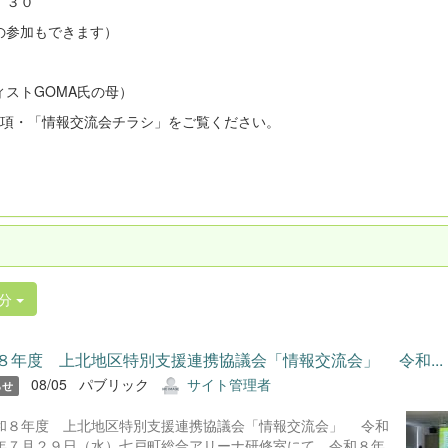
：３０
の参加もできます）
ストGOMA氏の母）
要項・「情報交流会チラシ」をご覧ください。
日分
８年度 上北地区特別支援連携協議会「情報交流会」 令和...
08/05
パブリック
サイト管理者
らせ
和８年度 上北地区特別支援連携協議会「情報交流会」 令和
年７月２９日（水）七戸町総合アリーナ研修室にて、令和８年