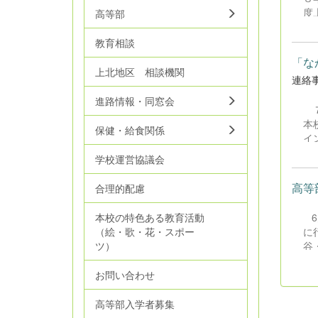
度
高等部
会
係
教育相談
題
「な
だ
上北地区 相談機関
連絡
し
と
進路情報・同窓会
７
と
本
割
保健・給食関係
イ
『
た
な
学校運営協議会
う
ご
た
る
高等
合理的配慮
た
要
員
と
6
本校の特色ある教育活動
う
から
に
（絵・歌・花・スポー
ま
谷
ツ）
で
ズ
は
お問い合わせ
れ
高等部入学者募集