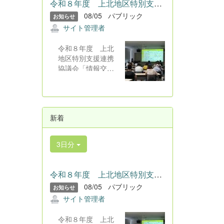
令和８年度 上北地区特別支援連携協議会「情報交流会」 令和...
08/05
パブリック
お知らせ
サイト管理者
令和８年度 上北
地区特別支援連携
協議会「情報交流
会」 令和８年７
月２９日（水）七
戸町総合アリーナ
研修室にて、令和
新着
８年度上北地区特
別支援連携協議会
「情報交流会」が
3日分
行われました。
会場には、本校教
員を含む教育関係
令和８年度 上北地区特別支援連携協議会「情報交流会」 令和...
者、保護者８０
08/05
パブリック
名、福祉関係者等
お知らせ
が参集し、オンラ
サイト管理者
インでは約１００
名が参加しまし
令和８年度 上北