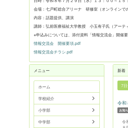
日時：令和８年７月２９日（水）１３：００～１５
会場：七戸町総合アリーナ 研修室（オンラインで
内容：話題提供、講演
講師：弘前医療福祉大学教授 小玉有子氏（アーティ
※申込みについては、添付資料「情報交流会」開催
情報交流会 開催要項.pdf
情報交流会チラシ.pdf
メニュー
新着
7
ホーム
学校紹介
令和
小学部
お知
令
中学部
８