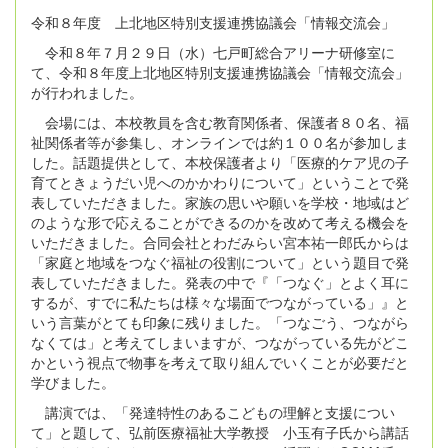
令和８年度 上北地区特別支援連携協議会「情報交流会」
令和８年７月２９日（水）七戸町総合アリーナ研修室に
て、令和８年度上北地区特別支援連携協議会「情報交流会」
が行われました。
会場には、本校教員を含む教育関係者、保護者８０名、福
祉関係者等が参集し、オンラインでは約１００名が参加しま
した。話題提供として、本校保護者より「医療的ケア児の子
育てときょうだい児へのかかわりについて」ということで発
表していただきました。家族の思いや願いを学校・地域はど
のような形で応えることができるのかを改めて考える機会を
いただきました。合同会社とわだみらい宮本祐一郎氏からは
「家庭と地域をつなぐ福祉の役割について」という題目で発
表していただきました。発表の中で『「つなぐ」とよく耳に
するが、すでに私たちは様々な場面でつながっている」』と
いう言葉がとても印象に残りました。「つなごう、つながら
なくては」と考えてしまいますが、つながっている先がどこ
かという視点で物事を考えて取り組んでいくことが必要だと
学びました。
講演では、「発達特性のあるこどもの理解と支援につい
て」と題して、弘前医療福祉大学教授 小玉有子氏から講話