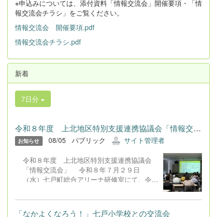
※申込みについては、添付資料「情報交流会」開催要項・「情
報交流会チラシ」をご覧ください。
情報交流会 開催要項.pdf
情報交流会チラシ.pdf
新着
7日分
令和８年度 上北地区特別支援連携協議会「情報交流会」 令和...
08/05
パブリック
サイト管理者
お知らせ
令和８年度 上北地区特別支援連携協議会
「情報交流会」 令和８年７月２９日
（水）七戸町総合アリーナ研修室にて、令和
８年度上北地区特別支援連携協議会「情報交
流会」が行われました。 会場には、本校
教員を含む教育関係者、保護者８０名、福祉
「なかよくなろう！」七戸小学校との交流会