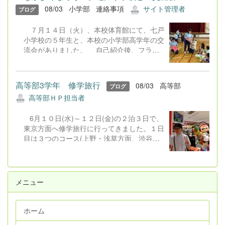
関係者等が参集し、オンラインでは約１００
08/03
小学部
連絡事項
サイト管理者
ブログ
名が参加しました。話題提供として、本校保
護者より「医療的ケア児の子育てときょうだ
７月１４日（火）、本校体育館にて、七戸
い児へのかかわりについて」ということで発
小学校の５年生と、本校の小学部高学年の交
表していただきました。家族の思いや願いを
流会がありました。 自己紹介後、フライ
学校・地域はどのような形で応えることがで
ングディスクチームとボッチャチームに分か
きるのかを改めて考える機会をいただきまし
れて交流しました。「みんなで２０回入れよ
た。合同会社とわだみらい宮本祐一郎氏から
う」、「みんなで３０点を目指そう」など、
は「家庭と地域をつなぐ福祉の役割につい
高等部3学年 修学旅行
08/03
高等部
ブログ
みんなで力を合わせて行う特別ルールで取り
て」という題目で発表していただきました。
高等部ＨＰ担当者
組みました。次の人にタッチしたり、うまく
発表の中で『「つなぐ」とよく耳にするが、
点数が入ってハイタッチをしたりするなど、
すでに私たちは様々な場面でつながってい
6月１０日(水)～１２日(金)の２泊３日で、
笑顔で触れ合う様子が見られました。 最
る」』という言葉がとても印象に残りまし
東京方面へ修学旅行に行ってきました。１日
後は全員で「青の煌めきダンス」を踊りまし
た。「つなごう、つながらなくては」と考え
目は３つのコース(上野・浅草方面、渋谷・
た。楽しい時間はあっという間で、お別れす
てしまいますが、つながっている先がどこか
原宿方面、秋葉原方面)に分かれての自主見
るときは名残惜しく、いつまでも手を振って
という視点で物事を考えて取り組んでいくこ
学、２日目はディズニーランドグループとお
いました。 次回は１１月に七戸小学校で
とが必要だと学びました。 講演では、
台場グループに分かれて見学、３日目はスカ
２回目の交流を行う予定です。
「発達特性のあるこどもの理解と支援につい
イツリー見学とそれぞれ楽しんできました。
メニュー
て」と題して、弘前医療福祉大学教授 小玉
天気にも恵まれ、ホテルでは美味しい食事と
有子氏から...
温泉を堪能し、充実した３日間を満喫してき
ました。
ホーム