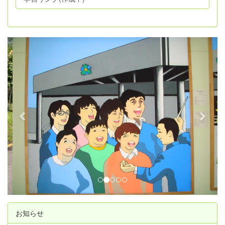
p
n
r
e
e
x
v
t
i
o
u
s
お知らせ