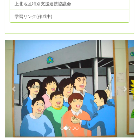
上北地区特別支援連携協議会
学習リンク(作成中)
p
n
r
e
e
x
v
t
i
o
u
s