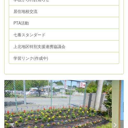
居住地校交流
PTA活動
七養スタンダード
上北地区特別支援連携協議会
学習リンク(作成中)
p
n
r
e
e
x
v
t
i
o