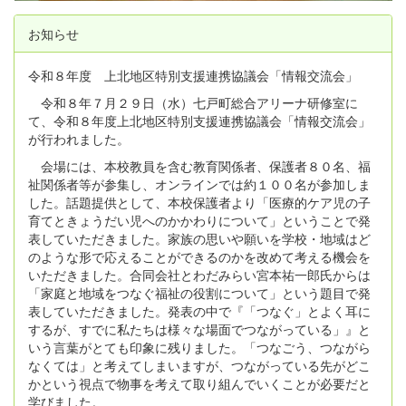
お知らせ
令和８年度 上北地区特別支援連携協議会「情報交流会」
令和８年７月２９日（水）七戸町総合アリーナ研修室に
て、令和８年度上北地区特別支援連携協議会「情報交流会」
が行われました。
会場には、本校教員を含む教育関係者、保護者８０名、福
祉関係者等が参集し、オンラインでは約１００名が参加しま
した。話題提供として、本校保護者より「医療的ケア児の子
育てときょうだい児へのかかわりについて」ということで発
表していただきました。家族の思いや願いを学校・地域はど
のような形で応えることができるのかを改めて考える機会を
いただきました。合同会社とわだみらい宮本祐一郎氏からは
「家庭と地域をつなぐ福祉の役割について」という題目で発
表していただきました。発表の中で『「つなぐ」とよく耳に
するが、すでに私たちは様々な場面でつながっている」』と
いう言葉がとても印象に残りました。「つなごう、つながら
なくては」と考えてしまいますが、つながっている先がどこ
かという視点で物事を考えて取り組んでいくことが必要だと
学びました。