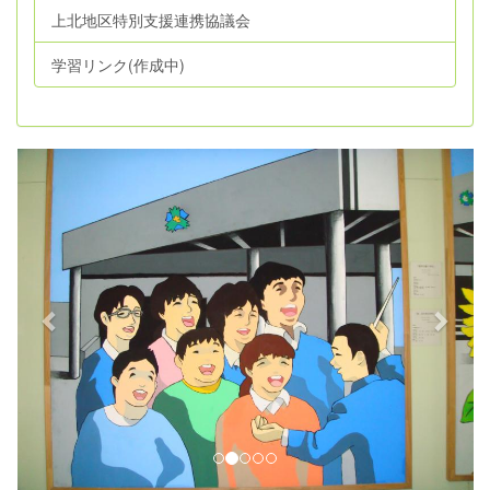
上北地区特別支援連携協議会
学習リンク(作成中)
p
n
r
e
e
x
v
t
i
o
u
s