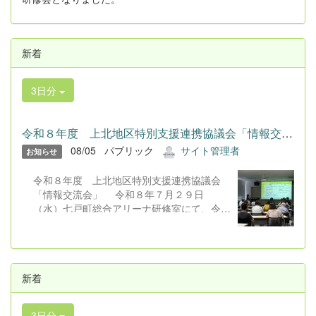
新着
3日分
令和８年度 上北地区特別支援連携協議会「情報交流会」 令和...
08/05
パブリック
サイト管理者
お知らせ
令和８年度 上北地区特別支援連携協議会
「情報交流会」 令和８年７月２９日
（水）七戸町総合アリーナ研修室にて、令和
８年度上北地区特別支援連携協議会「情報交
流会」が行われました。 会場には、本校
教員を含む教育関係者、保護者８０名、福祉
関係者等が参集し、オンラインでは約１００
新着
名が参加しました。話題提供として、本校保
護者より「医療的ケア児の子育てときょうだ
い児へのかかわりについて」ということで発
3日分