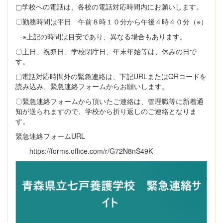
▢学校への電話は、各校の電話対応時間内にお願いします。
すでに私たちは様々な場面でつながってい
る」』という言葉がとても印象に残りまし
〇勤務時間は平日 午前８時１０分から午後４時４０分（※）
た。「つなごう、つながらなくては」と考え
※上記の時間は目安であり、異なる場合もあります。
てしまいますが、つながっている先がどこか
という視点で物事を考えて取り組んでいくこ
〇土日、祝祭日、学校閉庁日、年末年始等は、休みの日で
とが必要だと学びました。 講演では、
す。
「発達特性のあるこどもの理解と支援につい
▢電話対応時間外の緊急連絡は、下記URLまたはQRコードを
て」と題して、弘前医療福祉大学教授 小玉
読み込み、緊急連絡フォームからお願いします。
有子氏から...
〇緊急連絡フォームから頂いたご連絡は、管理職等に新着通
知が送られますので、学校から折り返しのご連絡となりま
す。
緊急連絡フォームURL
https://forms.office.com/r/G72N8nS49K