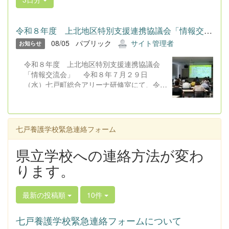
表していただきました。家族の思いや願いを
学校・地域はどのような形で応えることがで
きるのかを改めて考える機会をいただきまし
令和８年度 上北地区特別支援連携協議会「情報交流会」 令和...
た。合同会社とわだみらい宮本祐一郎氏から
08/05
パブリック
サイト管理者
は「家庭と地域をつなぐ福祉の役割につい
お知らせ
て」という題目で発表していただきました。
令和８年度 上北地区特別支援連携協議会
発表の中で『「つなぐ」とよく耳にするが、
「情報交流会」 令和８年７月２９日
すでに私たちは様々な場面でつながってい
（水）七戸町総合アリーナ研修室にて、令和
る」』という言葉がとても印象に残りまし
８年度上北地区特別支援連携協議会「情報交
た。「つなごう、つながらなくては」と考え
流会」が行われました。 会場には、本校
てしまいますが、つながっている先がどこか
教員を含む教育関係者、保護者８０名、福祉
という視点で物事を考えて取り組んでいくこ
関係者等が参集し、オンラインでは約１００
とが必要だと学びました。 講演では、
七戸養護学校緊急連絡フォーム
名が参加しました。話題提供として、本校保
「発達特性のあるこどもの理解と支援につい
護者より「医療的ケア児の子育てときょうだ
て」と題して、弘前医療福祉大学教授 小玉
県立学校への連絡方法が変わ
い児へのかかわりについて」ということで発
有子氏から...
ります。
表していただきました。家族の思いや願いを
学校・地域はどのような形で応えることがで
きるのかを改めて考える機会をいただきまし
最新の投稿順
10件
た。合同会社とわだみらい宮本祐一郎氏から
は「家庭と地域をつなぐ福祉の役割につい
て」という題目で発表していただきました。
七戸養護学校緊急連絡フォームについて
発表の中で『「つなぐ」とよく耳にするが、