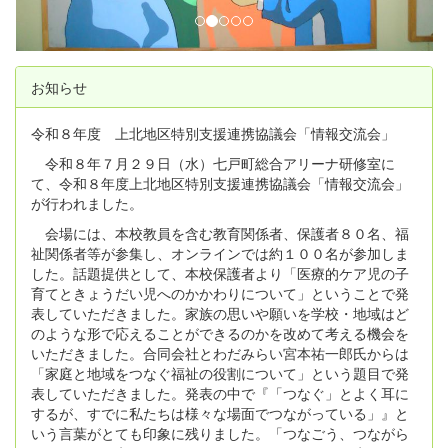
お知らせ
令和８年度 上北地区特別支援連携協議会「情報交流会」
令和８年７月２９日（水）七戸町総合アリーナ研修室に
て、令和８年度上北地区特別支援連携協議会「情報交流会」
が行われました。
会場には、本校教員を含む教育関係者、保護者８０名、福
祉関係者等が参集し、オンラインでは約１００名が参加しま
した。話題提供として、本校保護者より「医療的ケア児の子
育てときょうだい児へのかかわりについて」ということで発
表していただきました。家族の思いや願いを学校・地域はど
のような形で応えることができるのかを改めて考える機会を
いただきました。合同会社とわだみらい宮本祐一郎氏からは
「家庭と地域をつなぐ福祉の役割について」という題目で発
表していただきました。発表の中で『「つなぐ」とよく耳に
するが、すでに私たちは様々な場面でつながっている」』と
いう言葉がとても印象に残りました。「つなごう、つながら