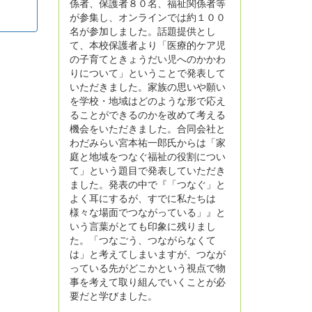
係者、保護者８０名、福祉関係者等
が参集し、オンラインでは約１００
名が参加しました。話題提供とし
て、本校保護者より「医療的ケア児
の子育てときょうだい児へのかかわ
りについて」ということで発表して
いただきました。家族の思いや願い
を学校・地域はどのような形で応え
ることができるのかを改めて考える
機会をいただきました。合同会社と
わだみらい宮本祐一郎氏からは「家
庭と地域をつなぐ福祉の役割につい
て」という題目で発表していただき
ました。発表の中で『「つなぐ」と
よく耳にするが、すでに私たちは
様々な場面でつながっている」』と
いう言葉がとても印象に残りまし
た。「つなごう、つながらなくて
は」と考えてしまいますが、つなが
っている先がどこかという視点で物
事を考えて取り組んでいくことが必
要だと学びました。