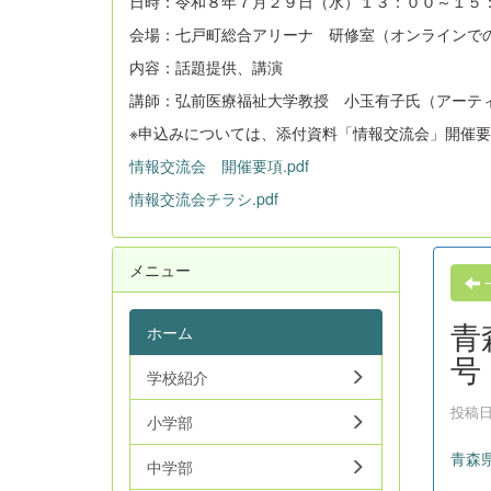
日時：令和８年７月２９日（水）１３：００～１５
会場：七戸町総合アリーナ 研修室（オンラインで
内容：話題提供、講演
講師：弘前医療福祉大学教授 小玉有子氏（アーティ
※申込みについては、添付資料「情報交流会」開催
情報交流会 開催要項.pdf
情報交流会チラシ.pdf
メニュー
青
ホーム
号
学校紹介
投稿日時
小学部
青森県
中学部