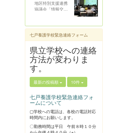
た。話題提供とし
地区特別支援連携
て、本校保護者よ
協議会「情報交流
り「医療的ケア児
会」 令和８年７
の子育てときょう
月２９日（水）七
だい児へのかかわ
戸町総合アリーナ
りについて」とい
研修室にて、令和
七戸養護学校緊急連絡フォーム
うことで発表して
８年度上北地区特
いただきました。
別支援連携協議会
県立学校への連絡
家族の思いや願い
「情報交流会」が
を学校・地域はど
方法が変わりま
行われました。
のような形で応え
会場には、本校教
す。
ることができるの
員を含む教育関係
かを改めて考える
者、保護者８０
機会をいただきま
名、福祉関係者等
最新の投稿順
10件
した。合同会社と
が参集し、オンラ
わだみらい宮本祐
インでは約１００
七戸養護学校緊急連絡フォ
一郎氏からは「家
名が参加しまし
ームについて
庭と地域をつなぐ
た。話題提供とし
福祉の役割につい
て、本校保護者よ
▢学校への電話は、各校の電話対応
て」という題目で
り「医療的ケア児
時間内にお願いします。
発表していただき
の子育てときょう
〇勤務時間は平日 午前８時１０分
ました。発表の中
だい児へのかかわ
から午後４時４０分（※）