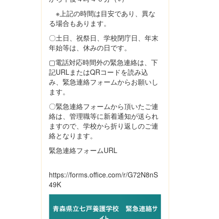
で『「つなぐ」と
りについて」とい
よく耳にするが、
うことで発表して
※上記の時間は目安であり、異な
すでに私たちは
いただきました。
る場合もあります。
様々な場面でつな
家族の思いや願い
〇土日、祝祭日、学校閉庁日、年末
がっている」』と
を学校・地域はど
年始等は、休みの日です。
いう言葉がとても
のような形で応え
印象に残りまし
ることができるの
▢電話対応時間外の緊急連絡は、下
た。「つなごう、
かを改めて考える
記URLまたはQRコードを読み込
つながらなくて
機会をいただきま
み、緊急連絡フォームからお願いし
は」と考えてしま
した。合同会社と
ます。
いますが、つなが
わだみらい宮本祐
〇緊急連絡フォームから頂いたご連
っている先がどこ
一郎氏からは「家
絡は、管理職等に新着通知が送られ
かという視点で物
庭と地域をつなぐ
ますので、学校から折り返しのご連
事を考えて取り組
福祉の役割につい
絡となります。
んでいくことが必
て」という題目で
要だと学びまし
発表していただき
緊急連絡フォームURL
た。 講演では、
ました。発表の中
「発達特性のある
で『「つなぐ」と
https://forms.office.com/r/G72N8nS
こどもの理解と支
よく耳にするが、
49K
援について」と題
すでに私たちは
して、弘前医療福
様々な場面でつな
祉大学教授 小玉
がっている」』と
有子氏から...
いう言葉がとても