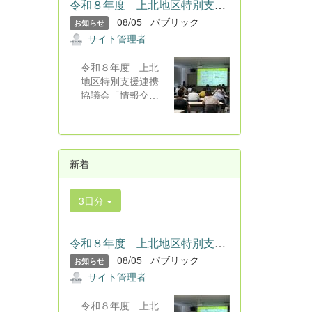
令和８年度 上北地区特別支援連携協議会「情報交流会」 令和...
08/05
パブリック
お知らせ
サイト管理者
令和８年度 上北
地区特別支援連携
協議会「情報交流
会」 令和８年７
月２９日（水）七
戸町総合アリーナ
研修室にて、令和
新着
８年度上北地区特
別支援連携協議会
「情報交流会」が
3日分
行われました。
会場には、本校教
員を含む教育関係
令和８年度 上北地区特別支援連携協議会「情報交流会」 令和...
者、保護者８０
08/05
パブリック
名、福祉関係者等
お知らせ
が参集し、オンラ
サイト管理者
インでは約１００
名が参加しまし
令和８年度 上北