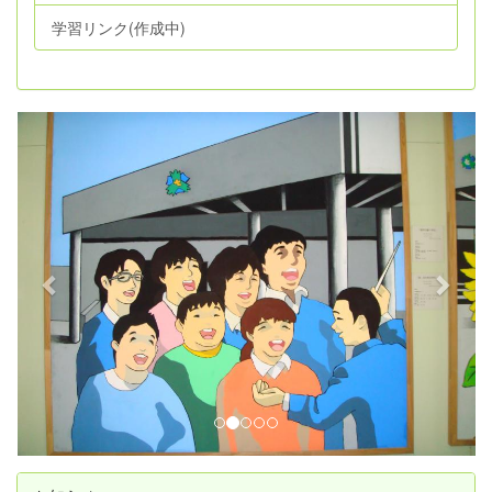
学習リンク(作成中)
p
n
r
e
e
x
v
t
i
o
u
s