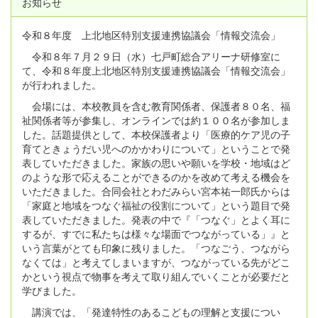
お知らせ
令和８年度 上北地区特別支援連携協議会「情報交流会」
令和８年７月２９日（水）七戸町総合アリーナ研修室に
て、令和８年度上北地区特別支援連携協議会「情報交流会」
が行われました。
会場には、本校教員を含む教育関係者、保護者８０名、福
祉関係者等が参集し、オンラインでは約１００名が参加しま
した。話題提供として、本校保護者より「医療的ケア児の子
育てときょうだい児へのかかわりについて」ということで発
表していただきました。家族の思いや願いを学校・地域はど
のような形で応えることができるのかを改めて考える機会を
いただきました。合同会社とわだみらい宮本祐一郎氏からは
「家庭と地域をつなぐ福祉の役割について」という題目で発
表していただきました。発表の中で『「つなぐ」とよく耳に
するが、すでに私たちは様々な場面でつながっている」』と
いう言葉がとても印象に残りました。「つなごう、つながら
なくては」と考えてしまいますが、つながっている先がどこ
かという視点で物事を考えて取り組んでいくことが必要だと
学びました。
講演では、「発達特性のあるこどもの理解と支援につい