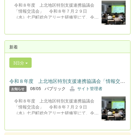
令和８年度 上北地区特別支援連携協議会
「情報交流会」 令和８年７月２９日
（水）七戸町総合アリーナ研修室にて、令和
８年度上北地区特別支援連携協議会「情報交
流会」が行われました。 会場には、本校
教員を含む教育関係者、保護者８０名、福祉
関係者等が参集し、オンラインでは約１００
新着
名が参加しました。話題提供として、本校保
護者より「医療的ケア児の子育てときょうだ
い児へのかかわりについて」ということで発
3日分
表していただきました。家族の思いや願いを
学校・地域はどのような形で応えることがで
きるのかを改めて考える機会をいただきまし
令和８年度 上北地区特別支援連携協議会「情報交流会」 令和...
た。合同会社とわだみらい宮本祐一郎氏から
08/05
パブリック
サイト管理者
は「家庭と地域をつなぐ福祉の役割につい
お知らせ
て」という題目で発表していただきました。
令和８年度 上北地区特別支援連携協議会
発表の中で『「つなぐ」とよく耳にするが、
「情報交流会」 令和８年７月２９日
すでに私たちは様々な場面でつながってい
（水）七戸町総合アリーナ研修室にて、令和
る」』という言葉がとても印象に残りまし
８年度上北地区特別支援連携協議会「情報交
た。「つなごう、つながらなくては」と考え
流会」が行われました。 会場には、本校
てしまいますが、つながっている先がどこか
教員を含む教育関係者、保護者８０名、福祉
という視点で物事を考えて取り組んでいくこ