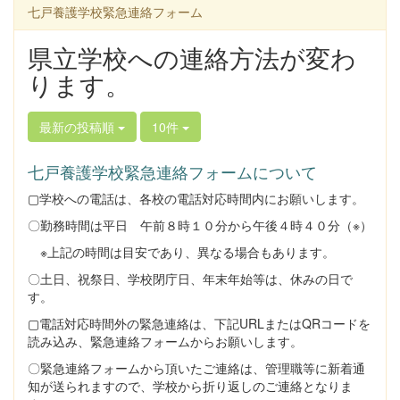
関係者等が参集し、オンラインでは約１００
とが必要だと学びました。 講演では、
七戸養護学校緊急連絡フォーム
名が参加しました。話題提供として、本校保
「発達特性のあるこどもの理解と支援につい
護者より「医療的ケア児の子育てときょうだ
て」と題して、弘前医療福祉大学教授 小玉
県立学校への連絡方法が変わ
い児へのかかわりについて」ということで発
有子氏から...
ります。
表していただきました。家族の思いや願いを
学校・地域はどのような形で応えることがで
きるのかを改めて考える機会をいただきまし
最新の投稿順
10件
た。合同会社とわだみらい宮本祐一郎氏から
は「家庭と地域をつなぐ福祉の役割につい
て」という題目で発表していただきました。
七戸養護学校緊急連絡フォームについて
発表の中で『「つなぐ」とよく耳にするが、
▢学校への電話は、各校の電話対応時間内にお願いします。
すでに私たちは様々な場面でつながってい
る」』という言葉がとても印象に残りまし
〇勤務時間は平日 午前８時１０分から午後４時４０分（※）
た。「つなごう、つながらなくては」と考え
※上記の時間は目安であり、異なる場合もあります。
てしまいますが、つながっている先がどこか
という視点で物事を考えて取り組んでいくこ
〇土日、祝祭日、学校閉庁日、年末年始等は、休みの日で
とが必要だと学びました。 講演では、
す。
「発達特性のあるこどもの理解と支援につい
▢電話対応時間外の緊急連絡は、下記URLまたはQRコードを
て」と題して、弘前医療福祉大学教授 小玉
読み込み、緊急連絡フォームからお願いします。
有子氏から...
〇緊急連絡フォームから頂いたご連絡は、管理職等に新着通
知が送られますので、学校から折り返しのご連絡となりま