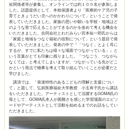
祉関係者等が参集し、オンラインでは約１００名が参加しま
した。話題提供として、本校保護者より「医療的ケア児の子
育てときょうだい児へのかかわりについて」ということで発
表していただきました。家族の思いや願いを学校・地域はど
のような形で応えることができるのかを改めて考える機会を
いただきました。合同会社とわだみらい宮本祐一郎氏からは
「家庭と地域をつなぐ福祉の役割について」という題目で発
表していただきました。発表の中で『「つなぐ」とよく耳に
するが、すでに私たちは様々な場面でつながっている」』と
いう言葉がとても印象に残りました。「つなごう、つながら
なくては」と考えてしまいますが、つながっている先がどこ
かという視点で物事を考えて取り組んでいくことが必要だと
学びました。
講演では、「発達特性のあるこどもの理解と支援につい
て」と題して、弘前医療福祉大学教授 小玉有子氏から講話
をいただきました。アーティストとして活躍するGOMA氏の
母として、GOMA氏本人が困難さを感じた学習場面のエピソ
ードやアーティストとして活動を始めるまでのお話をしてい
ただきました。