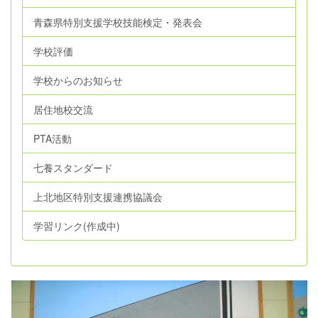
青森県特別支援学校技能検定・発表会
学校評価
学校からのお知らせ
居住地校交流
PTA活動
七養スタンダード
上北地区特別支援連携協議会
学習リンク(作成中)
p
n
r
e