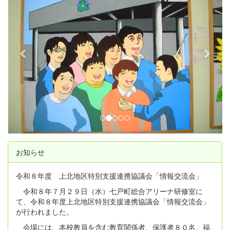
e
x
v
t
i
o
u
s
お知らせ
令和８年度 上北地区特別支援連携協議会「情報交流会」
令和８年７月２９日（水）七戸町総合アリーナ研修室に
て、令和８年度上北地区特別支援連携協議会「情報交流会」
が行われました。
会場には、本校教員を含む教育関係者、保護者８０名、福