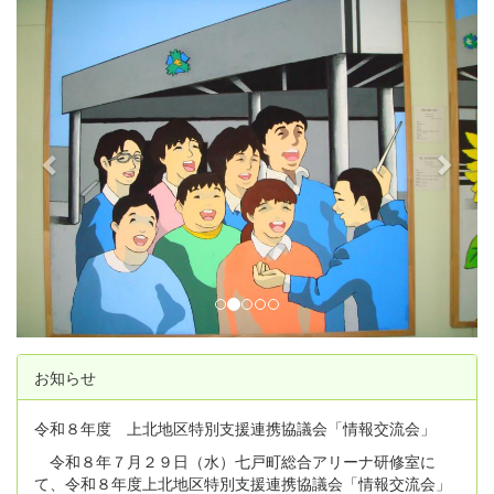
p
n
r
e
e
x
v
t
i
o
u
s
お知らせ
令和８年度 上北地区特別支援連携協議会「情報交流会」
令和８年７月２９日（水）七戸町総合アリーナ研修室に
て、令和８年度上北地区特別支援連携協議会「情報交流会」