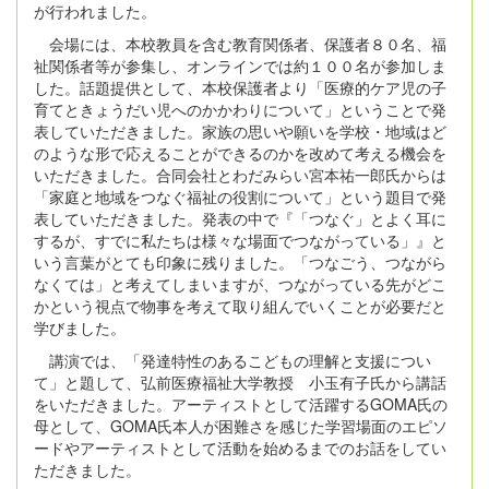
が行われました。
会場には、本校教員を含む教育関係者、保護者８０名、福
祉関係者等が参集し、オンラインでは約１００名が参加しま
した。話題提供として、本校保護者より「医療的ケア児の子
育てときょうだい児へのかかわりについて」ということで発
表していただきました。家族の思いや願いを学校・地域はど
のような形で応えることができるのかを改めて考える機会を
いただきました。合同会社とわだみらい宮本祐一郎氏からは
「家庭と地域をつなぐ福祉の役割について」という題目で発
表していただきました。発表の中で『「つなぐ」とよく耳に
するが、すでに私たちは様々な場面でつながっている」』と
いう言葉がとても印象に残りました。「つなごう、つながら
なくては」と考えてしまいますが、つながっている先がどこ
かという視点で物事を考えて取り組んでいくことが必要だと
学びました。
講演では、「発達特性のあるこどもの理解と支援につい
て」と題して、弘前医療福祉大学教授 小玉有子氏から講話
をいただきました。アーティストとして活躍するGOMA氏の
母として、GOMA氏本人が困難さを感じた学習場面のエピソ
ードやアーティストとして活動を始めるまでのお話をしてい
ただきました。