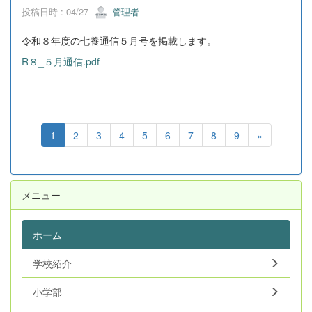
投稿日時 : 04/27
管理者
令和８年度の七養通信５月号を掲載します。
R８_５月通信.pdf
1
2
3
4
5
6
7
8
9
»
メニュー
ホーム
学校紹介
小学部